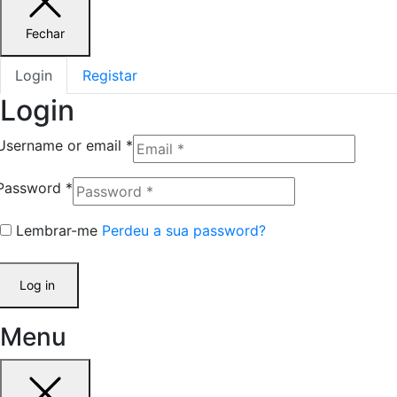
Fechar
Login
Registar
Login
Username or email
*
Password
*
Lembrar-me
Perdeu a sua password?
Log in
Menu