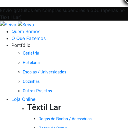
Envio gratuitos em compras superiores a 50€ (apenas no
Têxtil Lar)
Quem Somos
O Que Fazemos
Portfólio
Geriatria
Hotelaria
Escolas / Universidades
Cozinhas
Outros Projetos
Loja Online
Têxtil Lar
Jogos de Banho / Acessórios