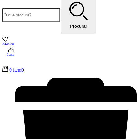
Procurar
Favoritos
Conta
0 item
0