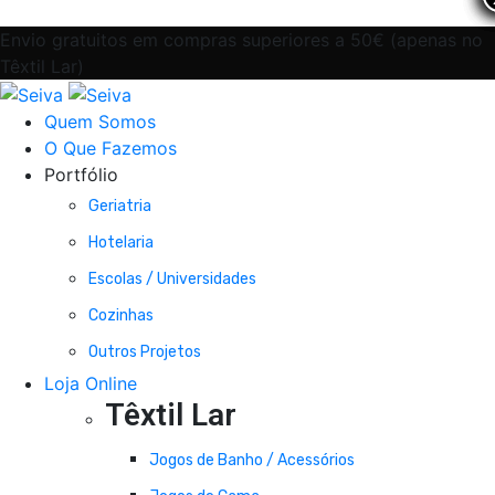
Envio gratuitos em compras superiores a 50€ (apenas no
Têxtil Lar)
Quem Somos
O Que Fazemos
Portfólio
Geriatria
Hotelaria
Escolas / Universidades
Cozinhas
Outros Projetos
Loja Online
Têxtil Lar
Jogos de Banho / Acessórios