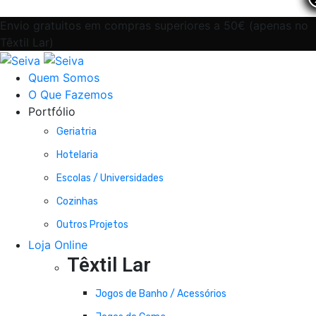
Envio gratuitos em compras superiores a 50€ (apenas no
Têxtil Lar)
Quem Somos
O Que Fazemos
Portfólio
Geriatria
Hotelaria
Escolas / Universidades
Cozinhas
Outros Projetos
Loja Online
Têxtil Lar
Jogos de Banho / Acessórios