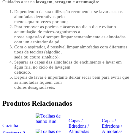
Cuidados a ter na
lavagem
,
secagem
e
arrumação
:
D
ependendo
da sua utilização r
ecomenda
–
se
lav
ar
as suas
almofadas
decorativas
pelo
menos
quatro
vezes por ano
;
Para
remover as poeiras e ácaros
no dia a dia e evitar o
acumulação de micro-organismos a
nossa sugestão é sempre limpar semanalmente as almofadas
com um aspirador de pó;
Com o aspirador, é possível limpar almofadas com diferentes
tipos de tecidos (algodão,
seda ou couro sintético);
S
eparar
as capas
das almofadas
do enchimento
e
lav
ar
em
água fri
a
,
no ciclo de lavagem
delicad
o
.
D
epois de lavar é importante
deix
ar
secar bem para evitar que
as almofadas fiquem com
odores desagrad
áveis
.
Produtos Relacionados
Capas /
Capas /
Cozinha
Edredons /
Edredons /
Almofadas
Almofadas