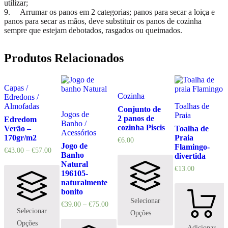
utilizar;
9. Arrumar os panos em 2 categorias; panos para secar a loiça e
panos para secar as mãos, deve substituir os panos de cozinha
sempre que estejam debotados, rasgados ou queimados.
Produtos Relacionados
Capas /
Cozinha
Edredons /
Almofadas
Toalhas de
Conjunto de
Jogos de
Praia
2 panos de
Edredom
Banho /
cozinha Piscis
Verão –
Toalha de
Acessórios
170gr/m2
Praia
€
6.00
Jogo de
Flamingo-
€
43.00
–
€
57.00
Banho
divertida
Natural
€
13.00
196105-
naturalmente
bonito
Selecionar
€
39.00
–
€
75.00
Selecionar
Opções
Opções
Adicionar