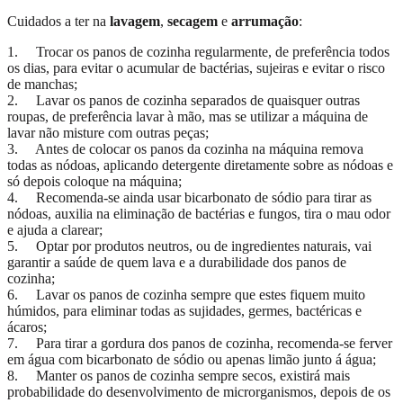
Cuidados a ter na
lavagem
,
secagem
e
arrumação
:
1. Trocar os panos de cozinha regularmente, de preferência todos
os dias, para evitar o acumular de bactérias, sujeiras e evitar o risco
de manchas;
2. Lavar os panos de cozinha separados de quaisquer outras
roupas, de preferência lavar à mão, mas se utilizar a máquina de
lavar não misture com outras peças;
3. Antes de colocar os panos da cozinha na máquina remova
todas as nódoas, aplicando detergente diretamente sobre as nódoas e
só depois coloque na máquina;
4. Recomenda-se ainda usar bicarbonato de sódio para tirar as
nódoas, auxilia na eliminação de bactérias e fungos, tira o mau odor
e ajuda a clarear;
5. Optar por produtos neutros, ou de ingredientes naturais, vai
garantir a saúde de quem lava e a durabilidade dos panos de
cozinha;
6. Lavar os panos de cozinha sempre que estes fiquem muito
húmidos, para eliminar todas as sujidades, germes, bactéricas e
ácaros;
7. Para tirar a gordura dos panos de cozinha, recomenda-se ferver
em água com bicarbonato de sódio ou apenas limão junto á água;
8. Manter os panos de cozinha sempre secos, existirá mais
probabilidade do desenvolvimento de microrganismos, depois de os