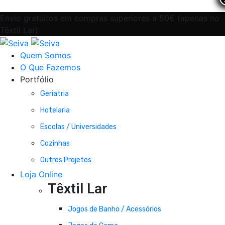
Envio gratuitos em compras superiores a 50€ (apenas no
Têxtil Lar)
Quem Somos
O Que Fazemos
Portfólio
Geriatria
Hotelaria
Escolas / Universidades
Cozinhas
Outros Projetos
Loja Online
Têxtil Lar
Jogos de Banho / Acessórios